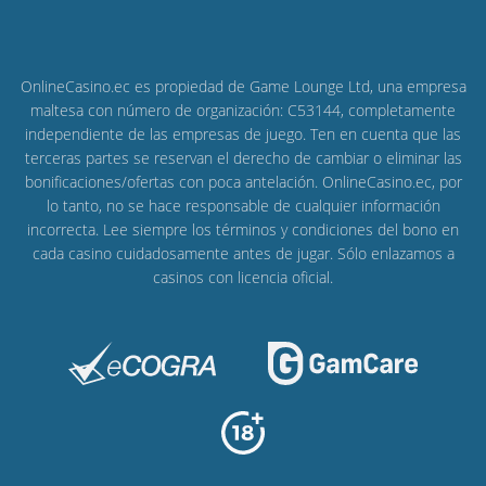
OnlineCasino.ec es propiedad de Game Lounge Ltd, una empresa
maltesa con número de organización: C53144, completamente
independiente de las empresas de juego. Ten en cuenta que las
terceras partes se reservan el derecho de cambiar o eliminar las
bonificaciones/ofertas con poca antelación. OnlineCasino.ec, por
lo tanto, no se hace responsable de cualquier información
incorrecta. Lee siempre los términos y condiciones del bono en
cada casino cuidadosamente antes de jugar. Sólo enlazamos a
casinos con licencia oficial.