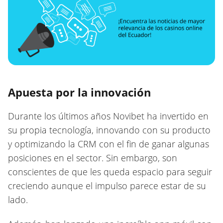
Apuesta por la innovación
Durante los últimos años Novibet ha invertido en
su propia tecnología, innovando con su producto
y optimizando la CRM con el fin de ganar algunas
posiciones en el sector. Sin embargo, son
conscientes de que les queda espacio para seguir
creciendo aunque el impulso parece estar de su
lado.