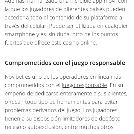
Además, han lanzado una increíble app móvil con
la que los jugadores de diferentes países pueden
acceder a todo el contenido de su plataforma a
través del celular. Puede ser utilizada en cualquier
smartphone y es, sin duda, otro de los puntos
fuertes que ofrece este casino online.
Comprometidos con el juego responsable
Novibet es uno de los operadores en línea más
comprometidos con el
juego responsable
. En su
empeño de dedicarse enteramente a sus clientes,
ofrecen todo tipo de herramientas para evitar
problemas derivados del juego. Los jugadores
tienen a su disposición limitadores de depósito,
receso o autoexclusión, entre muchos otros.