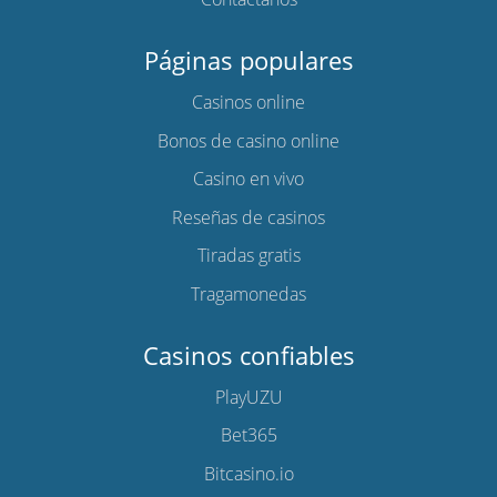
Páginas populares
Casinos online
Bonos de casino online
Casino en vivo
Reseñas de casinos
Tiradas gratis
Tragamonedas
Casinos confiables
PlayUZU
Bet365
Bitcasino.io