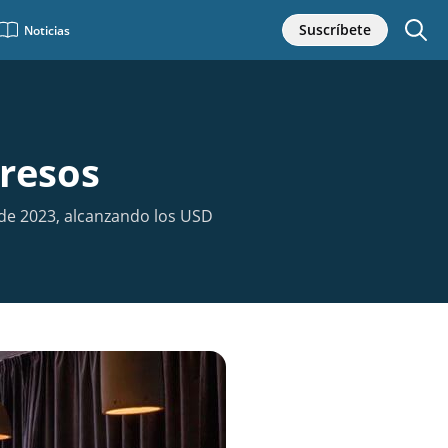
Suscríbete
Noticias
gresos
e de 2023, alcanzando los USD