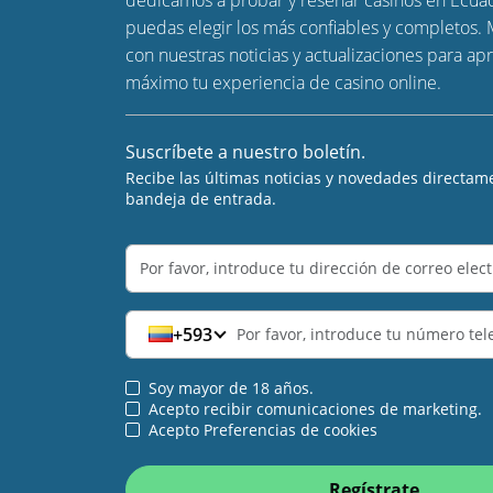
puedas elegir los más confiables y completos. 
con nuestras noticias y actualizaciones para ap
máximo tu experiencia de casino online.
Suscríbete a nuestro boletín.
Recibe las últimas noticias y novedades directam
bandeja de entrada.
+593
Soy mayor de 18 años.
Acepto recibir comunicaciones de marketing.
Acepto Preferencias de cookies
Regístrate