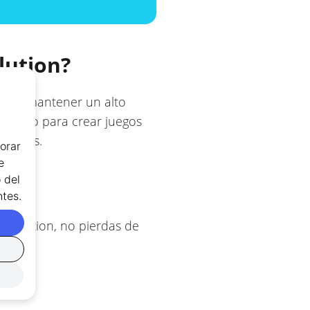
lution?
n por mantener un alto
erfecto para crear juegos
premios.
orar
e
 del
tes.
Evolution, no pierdas de