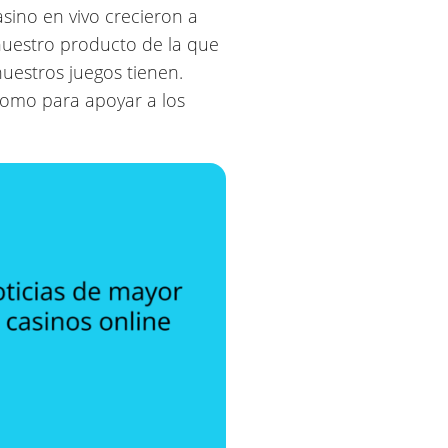
sino en vivo crecieron a
nuestro producto de la que
uestros juegos tienen.
como para apoyar a los