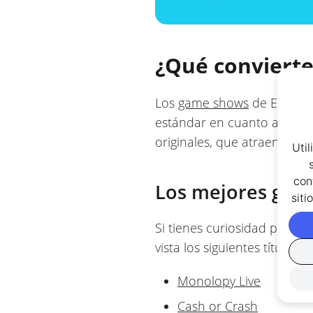
¿Qué convierte 
Los
game shows
de Evoluti
estándar en cuanto a diseño
originales, que atraen al 
Uti
con
Los mejores gam
sit
Si tienes curiosidad por c
vista los siguientes títulos:
Monolopy Live
Cash or Crash