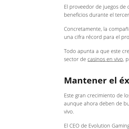
El proveedor de juegos de 
beneficios durante el terce
Concretamente, la compañía
una cifra récord para el pr
Todo apunta a que este cre
sector de
casinos en vivo
, 
Mantener el éx
Este gran crecimiento de lo
aunque ahora deben de bus
vivo.
El CEO de Evolution Gaming