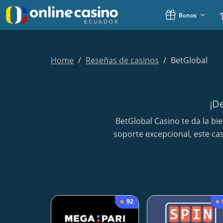
Bonos
Home
Reseñas de casinos
BetGlobal
¡D
BetGlobal Casino te da la b
soporte excepcional, este ca
92