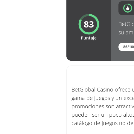
|
Se aplican las normas y
desde su reclamo. |
Se
condiciones
aplican las normas y
condiciones
83
BetGlo
su amp
Puntaje
86/10
BetGlobal Casino ofrece 
gama de juegos y un excel
promociones son atractiv
pueden ser un poco altos.
catálogo de juegos no dej