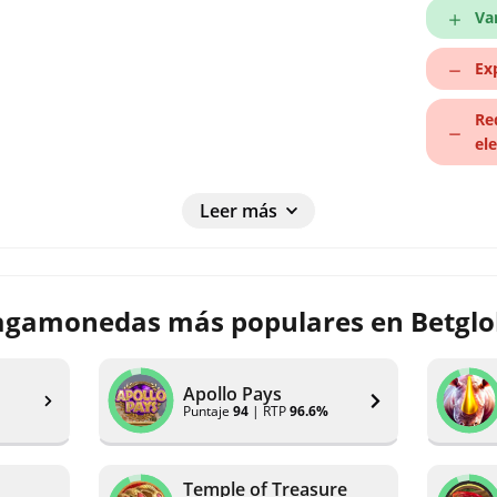
Va
Ex
Re
el
Leer más
agamonedas más populares en Betglo
Apollo Pays
Puntaje
94
| RTP
96.6%
Temple of Treasure