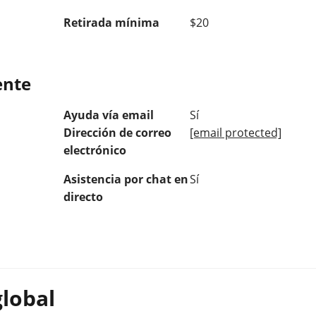
Retirada mínima
$20
ente
Ayuda vía email
Sí
Dirección de correo
[email protected]
electrónico
Asistencia por chat en
Sí
directo
lobal