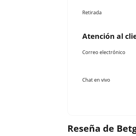
Retirada
Atención al cli
Correo electrónico
Chat en vivo
Reseña de Betg