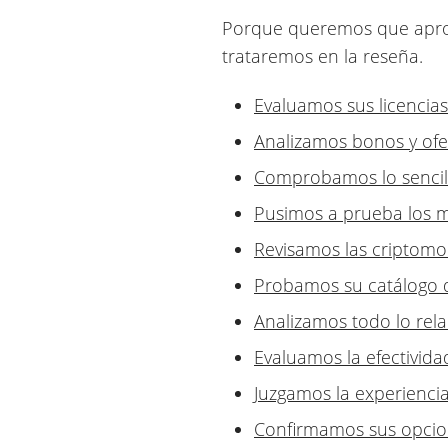
Porque queremos que aprov
trataremos en la reseña.
Evaluamos sus licencias
Analizamos bonos y ofe
Comprobamos lo sencill
Pusimos a prueba los 
Revisamos las criptomo
Probamos su catálogo 
Analizamos todo lo rela
Evaluamos la efectivida
Juzgamos la experienci
Confirmamos sus opcio