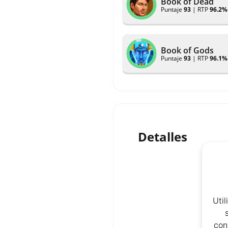
Book of Dead
Puntaje
93
| RTP
96.2%
Book of Gods
Puntaje
93
| RTP
96.1%
Detalles
Uti
con