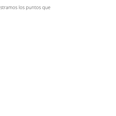
stramos los puntos que