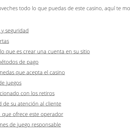
eches todo lo que puedas de este casino, aquí te mo
 y seguridad
rtas
o que es crear una cuenta en su sitio
métodos de pago
nedas que acepta el casino
de juegos
cionado con los retiros
d de su atención al cliente
a que ofrece este operador
nes de juego responsable