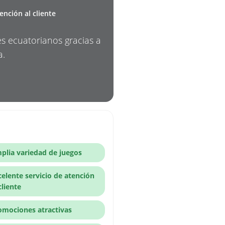
ención al cliente
s ecuatorianos gracias a
a.
plia variedad de juegos
celente servicio de atención
cliente
omociones atractivas