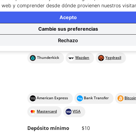
gos
io web y comprender desde dónde provienen nuestros visitan
Acepto
BGAMING
Big Time Gaming
Blueprint 
Cambie sus preferencias
Games Global
Habanero
Hacksaw Gam
Rechazo
Playson
Play’n GO
Pragmatic Play
Thunderkick
Wazdan
Yggdrasil
American Express
Bank Transfer
Bitcoi
Mastercard
VISA
Depósito mínimo
$10