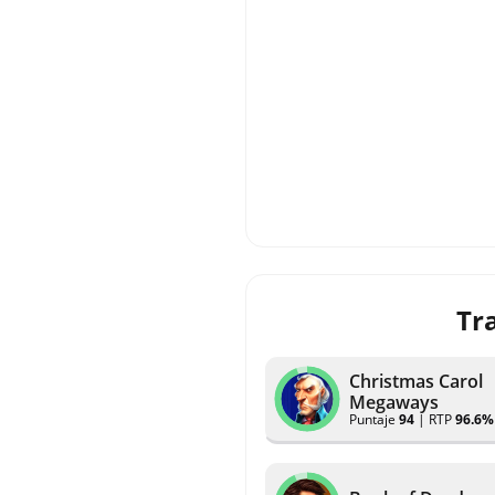
Tr
Christmas Carol
Megaways
Puntaje
94
| RTP
96.6%