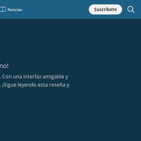
Suscríbete
Noticias
no!
 Con una interfaz amigable y
 ¡Sigue leyendo esta reseña y