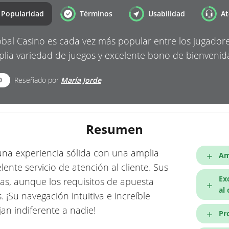
condiciones
Popularidad
Términos
Usabilidad
At
bal Casino es cada vez más popular entre los jugadore
lia variedad de juegos y excelente bono de bienvenid
Reseñado por
María Jorde
0
Resumen
una experiencia sólida con una amplia
Am
ente servicio de atención al cliente. Sus
Ex
as, aunque los requisitos de apuesta
al 
 ¡Su navegación intuitiva e increíble
an indiferente a nadie!
Pr