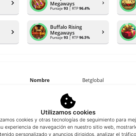
Megaways
Puntaje
93
| RTP
96.4%
Buffalo Rising
Megaways
Puntaje
93
| RTP
96.5%
Nombre
Betglobal
Lanzado
2023
Licencias
Curazao eGaming (CEG)
Utilizamos cookies
Programa VIP
No
lizamos cookies y otras tecnologías de seguimiento para mej
su experiencia de navegación en nuestro sitio web, mostrarl
tenido personalizado y anuncios dirigidos, analizar el tráfico