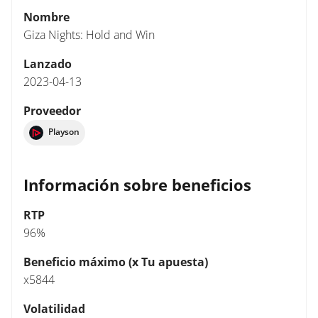
Nombre
Giza Nights: Hold and Win
Lanzado
2023-04-13
Proveedor
Playson
Información sobre beneficios
RTP
96%
Beneficio máximo (x Tu apuesta)
x5844
Volatilidad