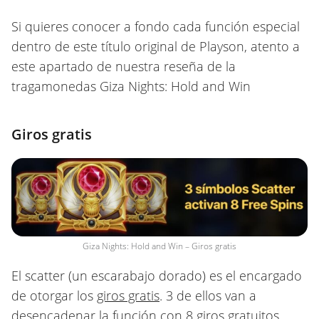
Si quieres conocer a fondo cada función especial
dentro de este título original de Playson, atento a
este apartado de nuestra reseña de la
tragamonedas Giza Nights: Hold and Win
Giros gratis
Giza Nights: Hold and Win – Giros gratis
El scatter (un escarabajo dorado) es el encargado
de otorgar los
giros gratis
. 3 de ellos van a
desencadenar la función con 8 giros gratuitos.