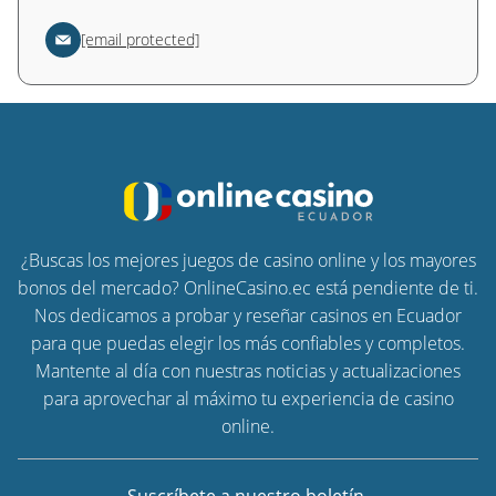
[email protected]
¿Buscas los mejores juegos de casino online y los mayores
bonos del mercado? OnlineCasino.ec está pendiente de ti.
Nos dedicamos a probar y reseñar casinos en Ecuador
para que puedas elegir los más confiables y completos.
Mantente al día con nuestras noticias y actualizaciones
para aprovechar al máximo tu experiencia de casino
online.
Suscríbete a nuestro boletín.