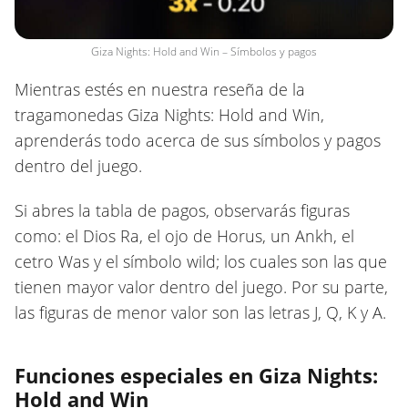
Giza Nights: Hold and Win – Símbolos y pagos
Mientras estés en nuestra reseña de la
tragamonedas Giza Nights: Hold and Win,
aprenderás todo acerca de sus símbolos y pagos
dentro del juego.
Si abres la tabla de pagos, observarás figuras
como: el Dios Ra, el ojo de Horus, un Ankh, el
cetro Was y el símbolo wild; los cuales son las que
tienen mayor valor dentro del juego. Por su parte,
las figuras de menor valor son las letras J, Q, K y A.
Funciones especiales en Giza Nights:
Hold and Win