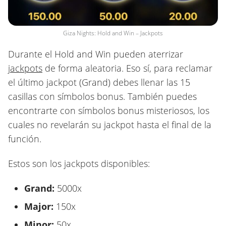
Giza Nights: Hold and Win – Jackpots
Durante el Hold and Win pueden aterrizar
jackpots
de forma aleatoria. Eso sí, para reclamar
el último jackpot (Grand) debes llenar las 15
casillas con símbolos bonus. También puedes
encontrarte con símbolos bonus misteriosos, los
cuales no revelarán su jackpot hasta el final de la
función.
Estos son los jackpots disponibles:
Grand:
5000x
Major:
150x
Minor:
50x