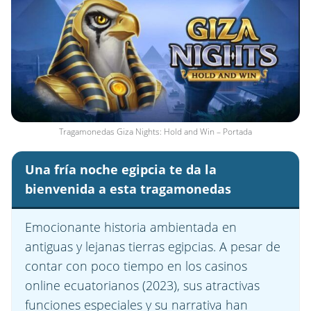
Tragamonedas Giza Nights: Hold and Win – Portada
Una fría noche egipcia te da la
bienvenida a esta tragamonedas
Emocionante historia ambientada en
antiguas y lejanas tierras egipcias. A pesar de
contar con poco tiempo en los casinos
online ecuatorianos (2023), sus atractivas
funciones especiales y su narrativa han