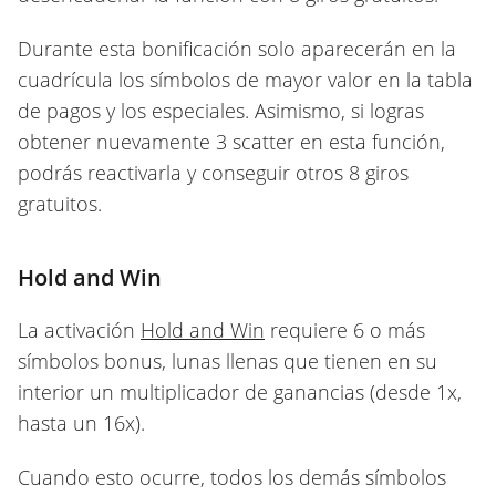
Durante esta bonificación solo aparecerán en la
cuadrícula los símbolos de mayor valor en la tabla
de pagos y los especiales. Asimismo, si logras
obtener nuevamente 3 scatter en esta función,
podrás reactivarla y conseguir otros 8 giros
gratuitos.
Hold and Win
La activación
Hold and Win
requiere 6 o más
símbolos bonus, lunas llenas que tienen en su
interior un multiplicador de ganancias (desde 1x,
hasta un 16x).
Cuando esto ocurre, todos los demás símbolos