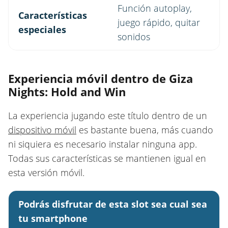
Función autoplay,
Características
juego rápido, quitar
especiales
sonidos
Experiencia móvil dentro de Giza
Nights: Hold and Win
La experiencia jugando este título dentro de un
dispositivo móvil
es bastante buena, más cuando
ni siquiera es necesario instalar ninguna app.
Todas sus características se mantienen igual en
esta versión móvil.
Podrás disfrutar de esta slot sea cual sea
tu smartphone