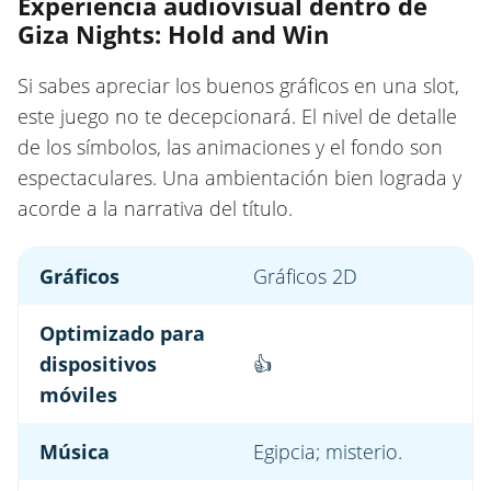
Experiencia audiovisual dentro de
Giza Nights: Hold and Win
Si sabes apreciar los buenos gráficos en una slot,
este juego no te decepcionará. El nivel de detalle
de los símbolos, las animaciones y el fondo son
espectaculares. Una ambientación bien lograda y
acorde a la narrativa del título.
Gráficos
Gráficos 2D
Optimizado para
dispositivos
👍
móviles
Música
Egipcia; misterio.