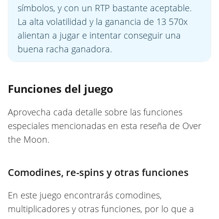
símbolos, y con un RTP bastante aceptable.
La alta volatilidad y la ganancia de 13 570x
alientan a jugar e intentar conseguir una
buena racha ganadora.
Funciones del juego
Aprovecha cada detalle sobre las funciones
especiales mencionadas en esta reseña de Over
the Moon.
Comodines, re-spins y otras funciones
En este juego encontrarás comodines,
multiplicadores y otras funciones, por lo que a