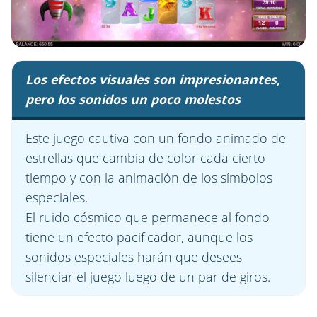
Los efectos visuales son impresionantes,
pero los sonidos un poco molestos
Este juego cautiva con un fondo animado de
estrellas que cambia de color cada cierto
tiempo y con la animación de los símbolos
especiales.
El ruido cósmico que permanece al fondo
tiene un efecto pacificador, aunque los
sonidos especiales harán que desees
silenciar el juego luego de un par de giros.