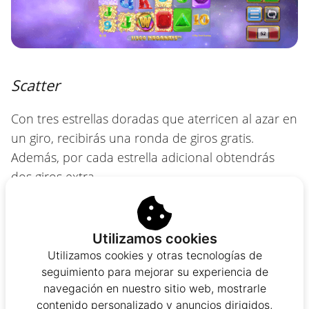
Scatter
Con tres estrellas doradas que aterricen al azar en
un giro, recibirás una ronda de giros gratis.
Además, por cada estrella adicional obtendrás
dos giros extra.
Durante las rondas de giros gratis, también
recibirás cuatro giros por el aterrizaje de tres
Utilizamos cookies
scatter
, y dos giros extra por cada adicional.
Utilizamos cookies y otras tecnologías de
seguimiento para mejorar su experiencia de
navegación en nuestro sitio web, mostrarle
contenido personalizado y anuncios dirigidos,