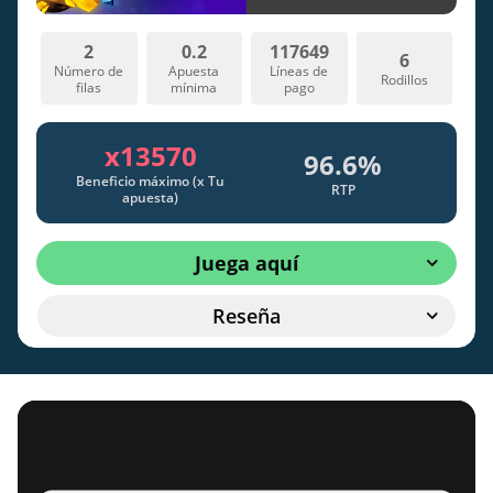
2
0.2
117649
6
Número de
Apuesta
Líneas de
Rodillos
filas
mínima
pago
x13570
96.6%
Beneficio máximo (x Tu
RTP
apuesta)
Juega aquí
Reseña