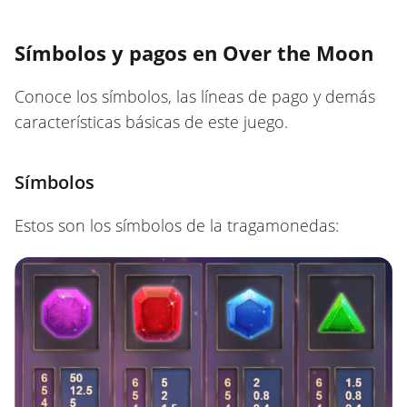
Símbolos y pagos en Over the Moon
Conoce los símbolos, las líneas de pago y demás
características básicas de este juego.
Símbolos
Estos son los símbolos de la tragamonedas: