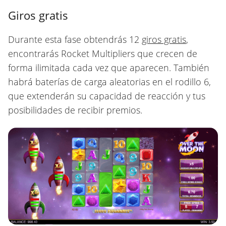
Giros gratis
Durante esta fase obtendrás 12
giros gratis
,
encontrarás Rocket Multipliers que crecen de
forma ilimitada cada vez que aparecen. También
habrá baterías de carga aleatorias en el rodillo 6,
que extenderán su capacidad de reacción y tus
posibilidades de recibir premios.