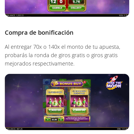
Compra de bonificación
Al entregar 70x o 140x el monto de tu apuesta,
probarás la ronda de giros gratis o giros gratis
mejorados respectivamente.