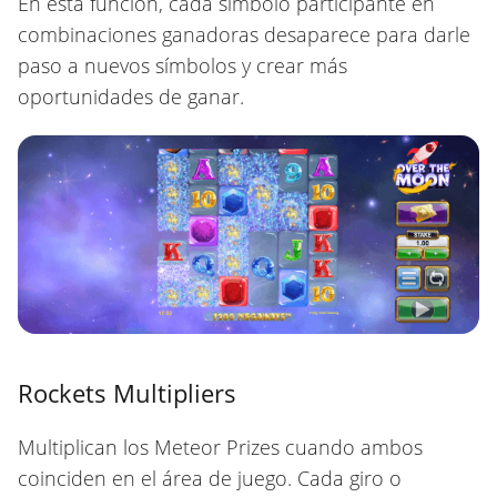
En esta función, cada símbolo participante en
combinaciones ganadoras desaparece para darle
paso a nuevos símbolos y crear más
oportunidades de ganar.
Rockets Multipliers
Multiplican los Meteor Prizes cuando ambos
coinciden en el área de juego. Cada giro o