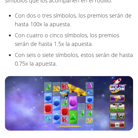
símbolos que los acompañen en el rodillo:
Con dos o tres símbolos, los premios serán de
hasta 100x la apuesta.
Con cuatro o cinco símbolos, los premios
serán de hasta 1.5x la apuesta.
Con seis o siete símbolos, estos serán de hasta
0.75x la apuesta.