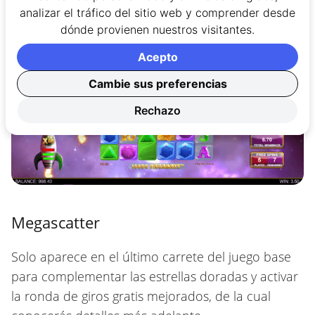
analizar el tráfico del sitio web y comprender desde
dónde provienen nuestros visitantes.
Acepto
Cambie sus preferencias
Rechazo
Megascatter
Solo aparece en el último carrete del juego base
para complementar las estrellas doradas y activar
la ronda de giros gratis mejorados, de la cual