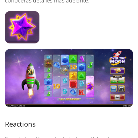
conocerás detalles más adelante.
Reactions