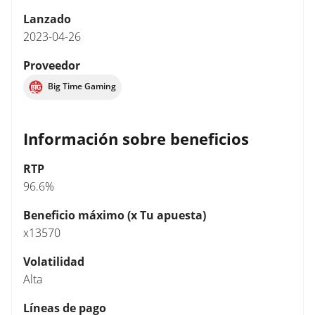
Lanzado
2023-04-26
Proveedor
Big Time Gaming
Información sobre beneficios
RTP
96.6%
Beneficio máximo (x Tu apuesta)
x13570
Volatilidad
Alta
Líneas de pago