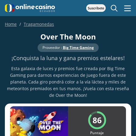
Suscríbete
Home
Tragamonedas
Over The Moon
Proveedor :
Big Time Gaming
¡Conquista la luna y gana premios estelares!
Esta galaxia de luces y premios fue creada por Big Time
Gaming para darnos experiencias de juego fuera de este
planeta. Cada giro pondrá color a la vía láctea y miles de
meteoritos premiados en tus manos. ¡Vuela con esta reseña
de Over the Moon!
86
Puntaje