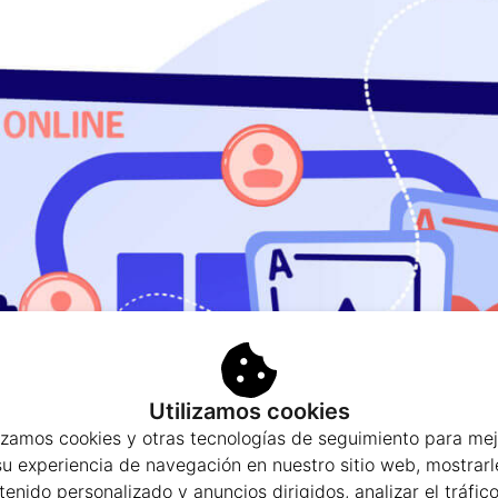
Utilizamos cookies
lizamos cookies y otras tecnologías de seguimiento para mej
su experiencia de navegación en nuestro sitio web, mostrarl
tenido personalizado y anuncios dirigidos, analizar el tráfico