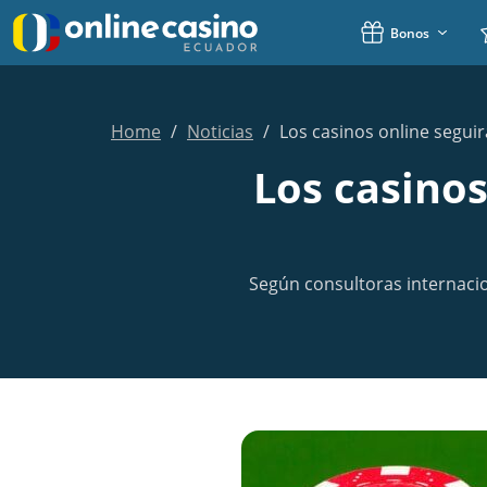
Bonos
Home
Noticias
Los casinos online segui
Los casinos
Según consultoras internacion