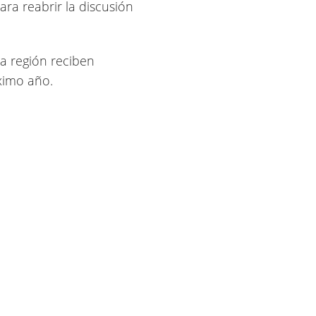
ara reabrir la discusión
la región reciben
ximo año.