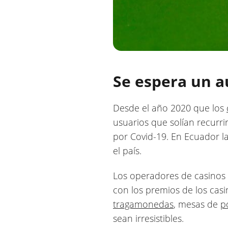
Se espera un a
Desde el año 2020 que los
usuarios que solían recurri
por Covid-19. En Ecuador la
el país.
Los operadores de casinos 
con los premios de los casi
tragamonedas
, mesas de
p
sean irresistibles.