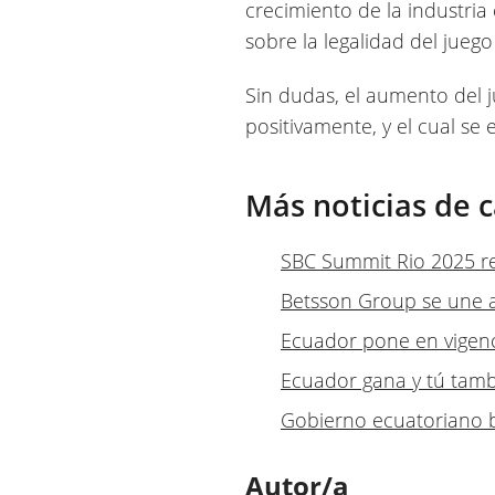
crecimiento de la industria
sobre la legalidad del juego
Sin dudas, el aumento del j
positivamente, y el cual s
Más noticias de 
SBC Summit Rio 2025 r
Betsson Group se une a
Ecuador pone en vigenc
Ecuador gana y tú tamb
Gobierno ecuatoriano b
Autor/a