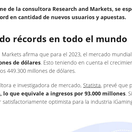
me de la consultora Research and Markets, se esp
ord en cantidad de nuevos usuarios y apuestas.
ndo récords en todo el mundo
 Markets afirma que para el 2023, el mercado mundial
lones de dólares
. Esto teniendo en cuenta el crecimie
os 449.300 millones de dólares.
ultora e investigadora de mercado,
Statista
, prevé que 
, lo que equivale a ingresos por 93.000 millones
. 
 satisfactoriamente optimista para la industria iGamin