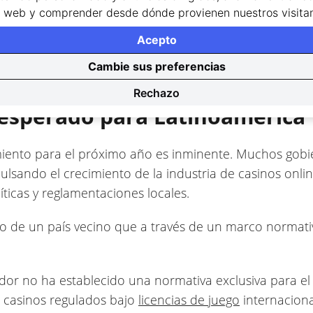
io web y comprender desde dónde provienen nuestros visitan
Acepto
Cambie sus preferencias
s en casinos online en Ecuador
Rechazo
 esperado para Latinoamérica
imiento para el próximo año es inminente. Muchos gobi
pulsando el crecimiento de la industria de casinos onl
íticas y reglamentaciones locales.
o de un país vecino que a través de un marco normativ
dor no ha establecido una normativa exclusiva para el 
 casinos regulados bajo
licencias de juego
internaciona