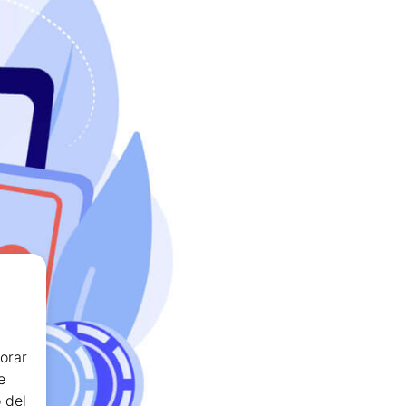
orar
e
 del