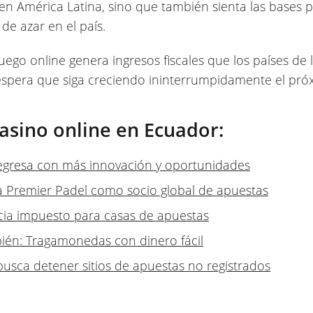
 en América Latina, sino que también sienta las bases p
 de azar en el país.
uego online genera ingresos fiscales que los países de 
e espera que siga creciendo ininterrumpidamente el pró
casino online en Ecuador:
egresa con más innovación y oportunidades
 Premier Padel como socio global de apuestas
ia impuesto para casas de apuestas
ién: Tragamonedas con dinero fácil
usca detener sitios de apuestas no registrados