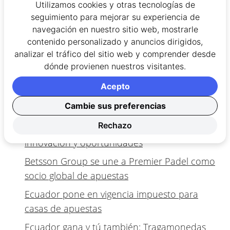
Utilizamos cookies y otras tecnologías de
Estaremos atentos a lo que suceda a partir de
seguimiento para mejorar su experiencia de
esta cumbre, ya que los nuevos proyectos,
navegación en nuestro sitio web, mostrarle
productos y juegos se abrirán paso luego de este
contenido personalizado y anuncios dirigidos,
analizar el tráfico del sitio web y comprender desde
encuentro.
dónde provienen nuestros visitantes.
Acepto
Más noticias de casinos online en
Ecuador, aquí:
Cambie sus preferencias
Rechazo
SBC Summit Rio 2025 regresa con más
innovación y oportunidades
Betsson Group se une a Premier Padel como
socio global de apuestas
Ecuador pone en vigencia impuesto para
casas de apuestas
Ecuador gana y tú también: Tragamonedas