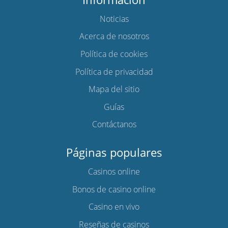
Noticias
Acerca de nosotros
Política de cookies
Política de privacidad
Mapa del sitio
Guías
Contáctanos
Páginas populares
Casinos online
Bonos de casino online
Casino en vivo
Reseñas de casinos