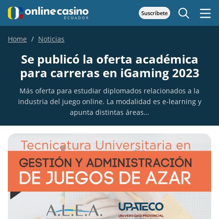
Suscríbete
Home
Noticias
Se publicó la oferta académica
para carreras en iGaming 2023
Más oferta para estudiar diplomados relacionados a la
industria del juego online. La modalidad es e-learning y
apunta distintas áreas…