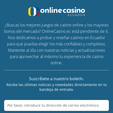
¿Buscas los mejores juegos de casino online y los mayores
bonos del mercado? OnlineCasino.ec está pendiente de ti.
Nos dedicamos a probar y reseñar casinos en Ecuador
para que puedas elegir los más confiables y completos.
Mantente al día con nuestras noticias y actualizaciones
para aprovechar al máximo tu experiencia de casino
online.
Suscríbete a nuestro boletín.
Recibe las últimas noticias y novedades directamente en tu
bandeja de entrada.