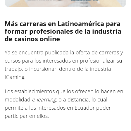
Más carreras en Latinoamérica para
formar profesionales de la industria
de casinos online
Ya se encuentra publicada la oferta de carreras y
cursos para los interesados en profesionalizar su
trabajo, o incursionar, dentro de la industria
iGaming.
Los establecimientos que los ofrecen lo hacen en
modalidad
e-learning
, o a distancia, lo cual
permite a los interesados en Ecuador poder
participar en ellos.