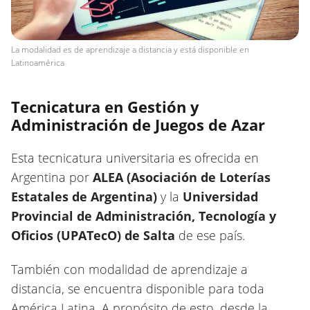
La modalidad es de aprendizaje a distancia y está disponible en
Latinoamérica
Tecnicatura en Gestión y
Administración de Juegos de Azar
Esta tecnicatura universitaria es ofrecida en
Argentina por
ALEA (Asociación de Loterías
Estatales de Argentina)
y la
Universidad
Provincial de Administración, Tecnología y
Oficios (UPATecO) de Salta
de ese país.
También con modalidad de aprendizaje a
distancia, se encuentra disponible para toda
América Latina. A propósito de esto, desde la