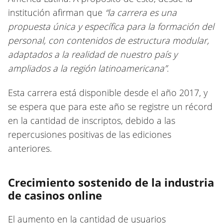
institución afirman que
“la carrera es una
propuesta única y específica para la formación del
personal, con contenidos de estructura modular,
adaptados a la realidad de nuestro país y
ampliados a la región latinoamericana”
.
Esta carrera está disponible desde el año 2017, y
se espera que para este año se registre un récord
en la cantidad de inscriptos, debido a las
repercusiones positivas de las ediciones
anteriores.
Crecimiento sostenido de la industria
de casinos online
El aumento en la cantidad de usuarios