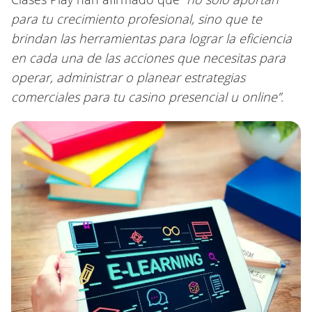
para tu crecimiento profesional, sino que te
brindan las herramientas para lograr la eficiencia
en cada una de las acciones que necesitas para
operar, administrar o planear estrategias
comerciales para tu casino presencial u online”
.