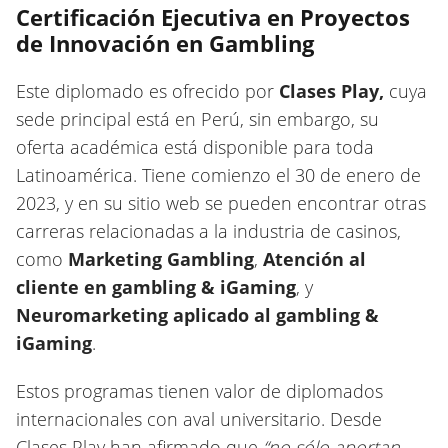
Certificación Ejecutiva en Proyectos
de Innovación en Gambling
Este diplomado es ofrecido por
Clases Play,
cuya
sede principal está en Perú, sin embargo, su
oferta académica está disponible para toda
Latinoamérica. Tiene comienzo el 30 de enero de
2023, y en su sitio web se pueden encontrar otras
carreras relacionadas a la industria de casinos,
como
Marketing Gambling
,
Atención al
cliente en gambling & iGaming
, y
Neuromarketing aplicado al gambling &
iGaming
.
Estos programas tienen valor de diplomados
internacionales con aval universitario. Desde
Clases Play han afirmado que
“
no sólo aportan